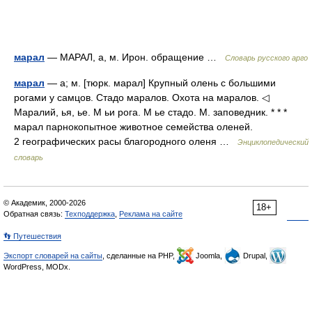
марал
— МАРАЛ, а, м. Ирон. обращение …
Словарь русского арго
марал
— а; м. [тюрк. марал] Крупный олень с большими
рогами у самцов. Стадо маралов. Охота на маралов. ◁
Маралий, ья, ье. М ьи рога. М ье стадо. М. заповедник. * * *
марал парнокопытное животное семейства оленей.
2 географических расы благородного оленя …
Энциклопедический
словарь
© Академик, 2000-2026
18+
Обратная связь:
Техподдержка
,
Реклама на сайте
👣 Путешествия
Экспорт словарей на сайты
, сделанные на PHP,
Joomla,
Drupal,
WordPress, MODx.