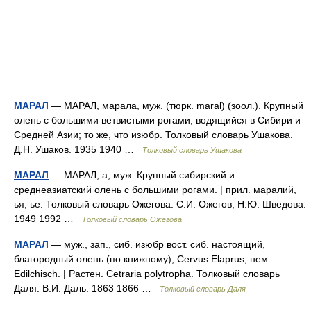
МАРАЛ
— МАРАЛ, марала, муж. (тюрк. maral) (зоол.). Крупный
олень с большими ветвистыми рогами, водящийся в Сибири и
Средней Азии; то же, что изюбр. Толковый словарь Ушакова.
Д.Н. Ушаков. 1935 1940 …
Толковый словарь Ушакова
МАРАЛ
— МАРАЛ, а, муж. Крупный сибирский и
среднеазиатский олень с большими рогами. | прил. маралий,
ья, ье. Толковый словарь Ожегова. С.И. Ожегов, Н.Ю. Шведова.
1949 1992 …
Толковый словарь Ожегова
МАРАЛ
— муж., зап., сиб. изюбр вост. сиб. настоящий,
благородный олень (по книжному), Cervus Elaprus, нем.
Edilchisch. | Растен. Cetraria polytropha. Толковый словарь
Даля. В.И. Даль. 1863 1866 …
Толковый словарь Даля