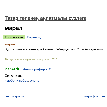
Татар теленең аңлатмалы сүзлеге
марал
Толкование
Перевод
марал
Зур тармак мөгезле эре болан, Себердә һәм Урта Азиядә яши
Татар теленең аңлатмалы сүзлеге
.
2013
.
Игры ⚽
Нужен реферат?
Синонимы
:
изюбр
,
изюбрь
,
олень
маразм
марафон