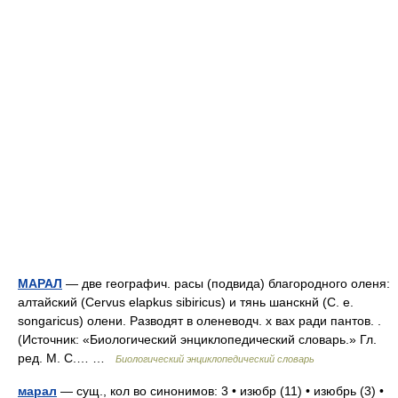
МАРАЛ
— две географич. расы (подвида) благородного оленя:
алтайский (Cervus elapkus sibiricus) и тянь шанскнй (С. е.
songaricus) олени. Разводят в оленеводч. х вах ради пантов. .
(Источник: «Биологический энциклопедический словарь.» Гл.
ред. М. С.… …
Биологический энциклопедический словарь
марал
— сущ., кол во синонимов: 3 • изюбр (11) • изюбрь (3) •