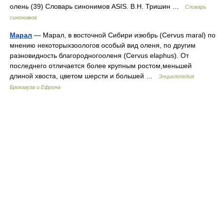
олень (39) Словарь синонимов ASIS. В.Н. Тришин …
Словарь
синонимов
Марал
— Марал, в восточной Сибири изюбрь (Cervus maral) по
мнению некоторыхзоологов особый вид оленя, по другим
разновидность благородногооленя (Сervus elaphus). От
последнего отличается более крупным ростом,меньшей
длиной хвоста, цветом шерсти и большей …
Энциклопедия
Брокгауза и Ефрона